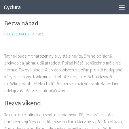
Cyclura
NEZAŘAZENÉ
Bezva nápad
BY
CYCLURA.CZ
·
4.7.2025
Tatínek bude mít narozeniny a vy stále nevíte, čím ho pořádně
překvapit a jak mu udělat radost. Pořád hlásá, že všechno má a nic
nechce. Taková blbost. Ale v časopisech si pořád prohlíží nadupané
káry za miliony, tohle mu ale bohužel nesplníte. Nebo alespoň
trošičku podobně? Na chvíli? Povozí se a pak vůz vrátí. Radost mu
udělají vaši přátelé z
autopůjčovny
.
Bezva víkend
Tak na tohle tatínek do smrti nezapomene. Přijde z práce a před
barákem stojí Mercedes, který se mu líbí a který by si přál. Na otázku,
čí je, odpovíte podle pravdy a jeho zorničky se zcela rozšíří. K