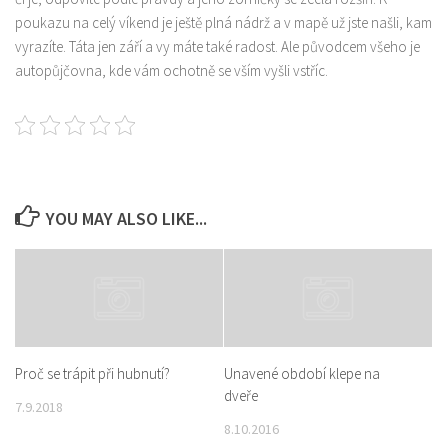
poukazu na celý víkend je ještě plná nádrž a v mapě už jste našli, kam
vyrazíte. Táta jen září a vy máte také radost. Ale původcem všeho je
autopůjčovna, kde vám ochotně se vším vyšli vstříc.
YOU MAY ALSO LIKE...
Proč se trápit při hubnutí?
Unavené období klepe na
dveře
7.9.2018
8.10.2016