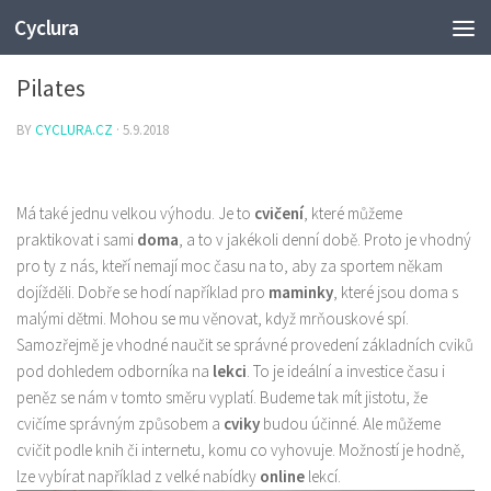
Cyclura
HOBBY
Pilates
BY
CYCLURA.CZ
·
5.9.2018
Má také jednu velkou výhodu. Je to
cvičení
, které můžeme
praktikovat i sami
doma
, a to v jakékoli denní době. Proto je vhodný
pro ty z nás, kteří nemají moc času na to, aby za sportem někam
dojížděli. Dobře se hodí například pro
maminky
, které jsou doma s
malými dětmi. Mohou se mu věnovat, když mrňouskové spí.
Samozřejmě je vhodné naučit se správné provedení základních cviků
pod dohledem odborníka na
lekci
. To je ideální a investice času i
peněz se nám v tomto směru vyplatí. Budeme tak mít jistotu, že
cvičíme správným způsobem a
cviky
budou účinné. Ale můžeme
cvičit podle knih či internetu, komu co vyhovuje. Možností je hodně,
lze vybírat například z velké nabídky
online
lekcí.