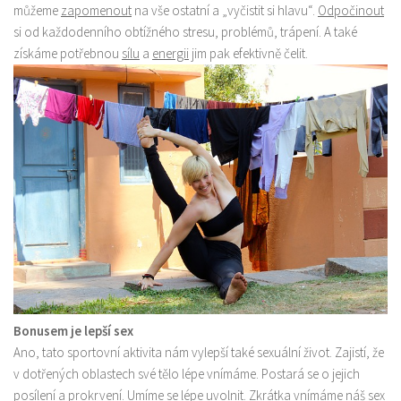
můžeme
zapomenout
na vše ostatní a „vyčistit si hlavu“.
Odpočinout
si od každodenního obtížného stresu, problémů, trápení. A také
získáme potřebnou
sílu
a
energii
jim pak efektivně čelit.
Bonusem je lepší sex
Ano, tato sportovní aktivita nám vylepší také sexuální život. Zajistí, že
v dotřených oblastech své tělo lépe vnímáme. Postará se o jejich
posílení
a
prokrvení
. Umíme se lépe
uvolnit
. Zkrátka vnímáme náš
sex