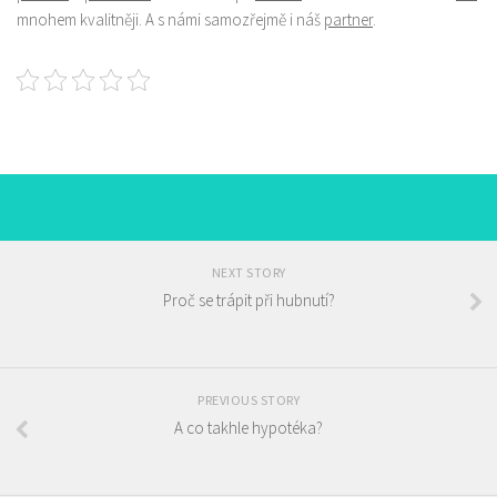
mnohem kvalitněji. A s námi samozřejmě i náš
partner
.
NEXT STORY
Proč se trápit při hubnutí?
PREVIOUS STORY
A co takhle hypotéka?