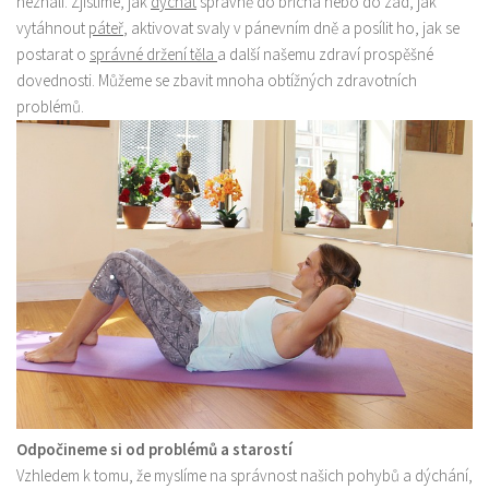
neznali. Zjistíme, jak
dýchat
správně do břicha nebo do zad, jak
vytáhnout
páteř
, aktivovat svaly v pánevním dně a posílit ho, jak se
postarat o
správné držení těla
a další našemu zdraví prospěšné
dovednosti. Můžeme se zbavit mnoha obtížných zdravotních
problémů.
Odpočineme si od problémů a starostí
Vzhledem k tomu, že myslíme na správnost našich pohybů a dýchání,