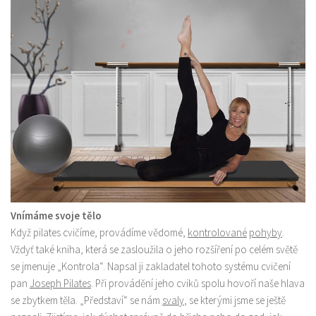
Vnímáme svoje tělo
Když pilates cvičíme, provádíme vědomé,
kontrolované
pohyby
.
Vždyť také kniha, která se zasloužila o jeho rozšíření po celém světě
se jmenuje „Kontrola“. Napsal ji zakladatel tohoto systému cvičení
pan
Joseph Pilates
. Při provádění jeho cviků spolu hovoří naše hlava
se zbytkem těla. „Představí“ se nám
svaly
, se kterými jsme se ještě