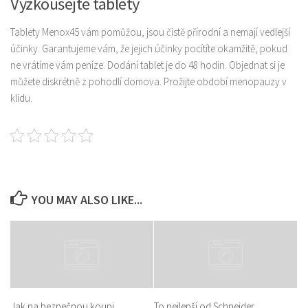
Vyzkoušejte tablety
Tablety Menox45 vám pomůžou, jsou čistě přírodní a nemají vedlejší
účinky. Garantujeme vám, že jejich účinky pocítíte okamžitě, pokud
ne vrátíme vám peníze. Dodání tablet je do 48 hodin. Objednat si je
můžete diskrétně z pohodlí domova. Prožijte období menopauzy v
klidu.
YOU MAY ALSO LIKE...
Jak na bezpečnou koupi
To nejlepší od Schneider