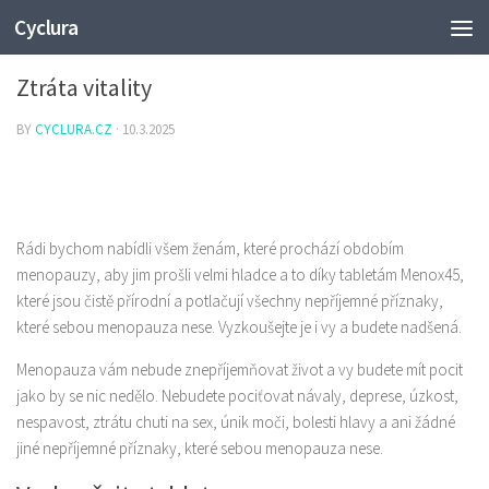
Cyclura
NEZAŘAZENÉ
Ztráta vitality
BY
CYCLURA.CZ
·
10.3.2025
Rádi bychom nabídli všem ženám, které prochází obdobím
menopauzy, aby jim prošli velmi hladce a to díky tabletám Menox45,
které jsou čistě přírodní a potlačují všechny nepříjemné příznaky,
které sebou menopauza nese. Vyzkoušejte je i vy a budete nadšená.
Menopauza
vám nebude znepříjemňovat život a vy budete mít pocit
jako by se nic nedělo. Nebudete pociťovat návaly, deprese, úzkost,
nespavost, ztrátu chuti na sex, únik moči, bolesti hlavy a ani žádné
jiné nepříjemné příznaky, které sebou menopauza nese.