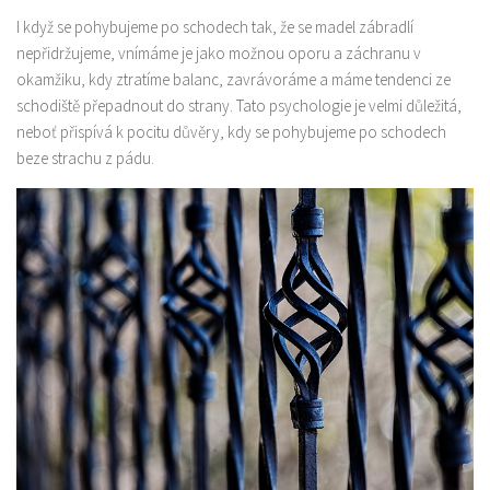
I když se pohybujeme po schodech tak, že se madel zábradlí
nepřidržujeme, vnímáme je jako možnou oporu a záchranu v
okamžiku, kdy ztratíme balanc, zavrávoráme a máme tendenci ze
schodiště přepadnout do strany. Tato psychologie je velmi důležitá,
neboť přispívá k pocitu důvěry, kdy se pohybujeme po schodech
beze strachu z pádu.