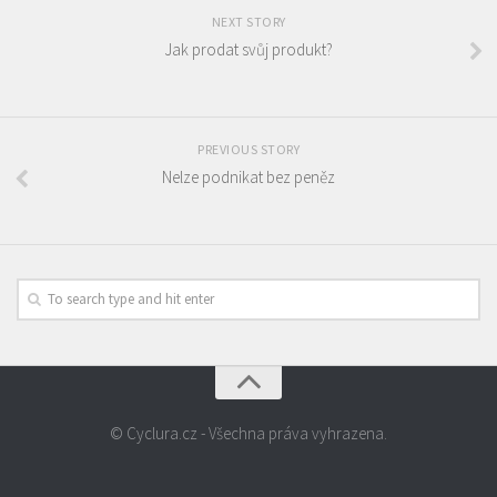
NEXT STORY
Jak prodat svůj produkt?
PREVIOUS STORY
Nelze podnikat bez peněz
© Cyclura.cz - Všechna práva vyhrazena.