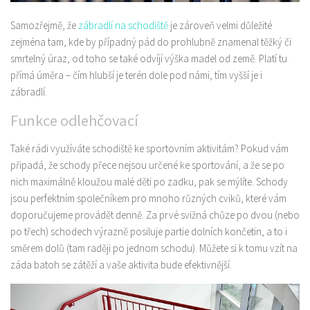
Samozřejmě, že
zábradlí na schodiště
je zároveň velmi důležité
zejména tam, kde by případný pád do prohlubně znamenal těžký či
smrtelný úraz, od toho se také odvíjí výška madel od země. Platí tu
přímá úměra – čím hlubší je terén dole pod námi, tím vyšší je i
zábradlí.
Funkce odlehčovací
Také rádi využíváte schodiště ke sportovním aktivitám? Pokud vám
připadá, že schody přece nejsou určené ke sportování, a že se po
nich maximálně kloužou malé děti po zadku, pak se mýlíte. Schody
jsou perfektním společníkem pro mnoho různých cviků, které vám
doporučujeme provádět denně. Za prvé svižná chůze po dvou (nebo
po třech) schodech výrazně posiluje partie dolních končetin, a to i
směrem dolů (tam raději po jednom schodu). Můžete si k tomu vzít na
záda batoh se zátěží a vaše aktivita bude efektivnější.