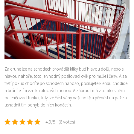
Za druhé lze na schodech provádět kliky buď hlavou dolů, nebo s
hlavou nahoře, toto je vhodný posilovací cvik pro muže i ženy. A za
třetí pokud chodíte po schodech naboso, posilujete klenbu chodidel
a bráníte tím vzniku plochých nohou. A zábradlí má v tomto směru
odlehčovací funkci, kdy lze část váhy vašeho těla přenést na paže a
usnadnit tím pohyb dolních končetin.
4.9/5 - (8 votes)